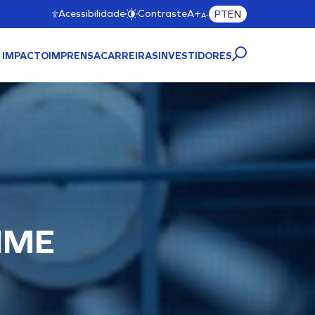
Acessibilidade
Contraste
A+
PT
EN
A-
 IMPACTO
IMPRENSA
CARREIRAS
INVESTIDORES
TRUTURA PORTUÁRIA
MAC11A)
Cliente
IME