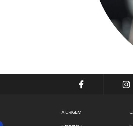
A ORIGEM
C
IMPRENSA
N