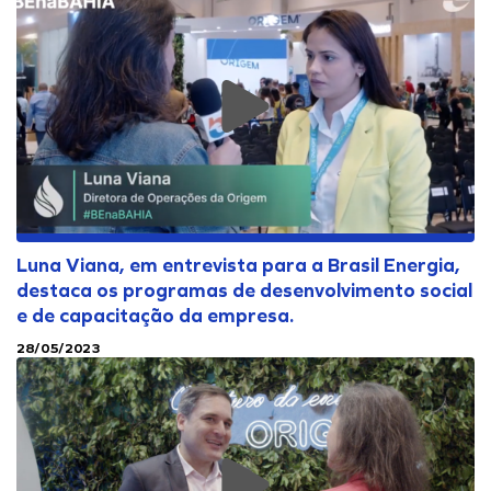
Onde Estamos
Projetos Internos
INFRAESTRUTURA PORTUÁRIA
Projetos Incentivados
Endereços
TAMAC (MAC11A)
Nossos Ativos
OPMAC
Portal de Fornecedores
Pesquisa, Desenvolvimento & Inovação
Transição Energética
Portal do Cliente
Cadastro
Segurança
Luna Viana, em entrevista para a Brasil Energia,
destaca os programas de desenvolvimento social
e de capacitação da empresa.
28/05/2023