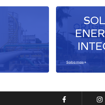
SO
ENER
INT
Saiba mais