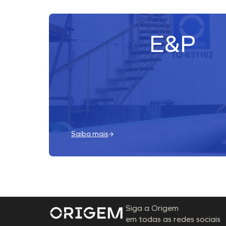
E&P
Saiba mais
Siga a Origem
em todas as redes sociais