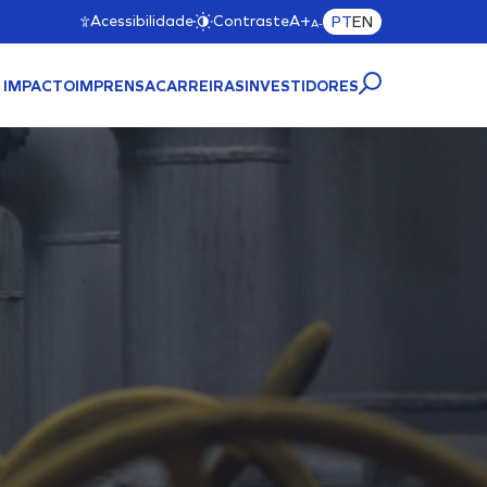
Acessibilidade
Contraste
A+
PT
EN
A-
 IMPACTO
IMPRENSA
CARREIRAS
INVESTIDORES
TRUTURA PORTUÁRIA
MAC11A)
Cliente