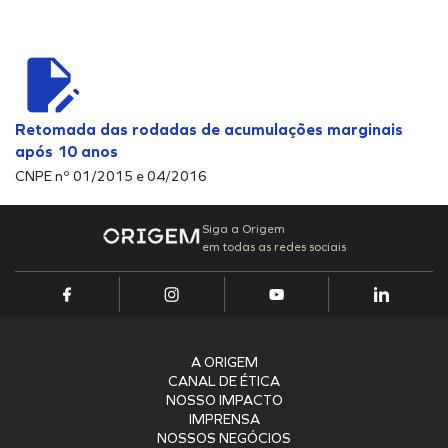
Retomada das rodadas de acumulações marginais
P
após 10 anos
4
CNPE nº 01/2015 e 04/2016
Ar
Sa
Siga a Origem
em todas as redes sociais
O
C
A ORIGEM
CANAL DE ÉTICA
NOSSO IMPACTO
IMPRENSA
NOSSOS NEGÓCIOS