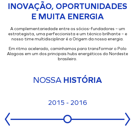
Onde Estamos
Projetos Internos
INOVAÇÃO, OPORTUNIDADES
INFRAESTRUTURA PORTUÁRIA
Projetos Incentivados
Endereços
E MUITA ENERGIA
TAMAC (MAC11A)
Nossos Ativos
OPMAC
Pesquisa, Desenvolvimento & Inovação
A complementariedade entre os sócios-fundadores – um
Transição Energética
Portal do Cliente
estrategista, uma perfeccionista e um técnico brilhante – e
Segurança
nosso time multidisciplinar é a Origem da nossa energia.
Em ritmo acelerado, caminhamos para transformar o Polo
Alagoas em um dos principais hubs energéticos do Nordeste
brasileiro.
NOSSA
HISTÓRIA
2015 - 2016