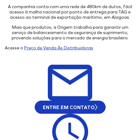
Onde Estamos
Projetos Internos
A companhia conta com uma rede de 480km de dutos, fácil
INFRAESTRUTURA PORTUÁRIA
Projetos Incentivados
Endereços
acesso à malha nacional por ponto de entrega para TAG e
TAMAC (MAC11A)
acesso ao terminal de exportação marítimo, em Alagoas.
Nossos Ativos
OPMAC
Pesquisa, Desenvolvimento & Inovação
Mais que produtos, a Origem trabalha para garantir um
serviço de balanceamento de segurança de suprimento,
Transição Energética
Portal do Cliente
provendo soluções para o mercado de energia brasileiro.
Segurança
Acesse o
Preço de Venda Às Distribuidoras
ENTRE EM CONTATO