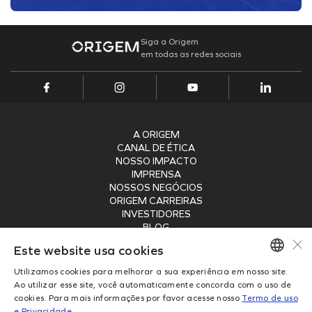
Siga a Origem
em todas as redes sociais
A ORIGEM
CANAL DE ÉTICA
NOSSO IMPACTO
IMPRENSA
NOSSOS NEGÓCIOS
ORIGEM CARREIRAS
INVESTIDORES
BLOG
×
SEGURANÇA
Este website usa cookies
RECEBA NOSSA NEWSLETTER
Utilizamos cookies para melhorar a sua experiência em nosso site.
PORTUGUESE
Ao utilizar esse site, você automaticamente concorda com o uso de
ENVIAR
cookies. Para mais informações por favor acesse nosso
Termo de uso
ENGLISH
e Privacidade
.