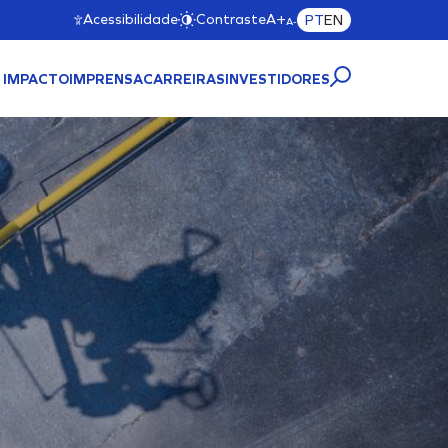
Acessibilidade
Contraste
A+
PT
EN
A-
 IMPACTO
IMPRENSA
CARREIRAS
INVESTIDORES
TRUTURA PORTUÁRIA
MAC11A)
Cliente