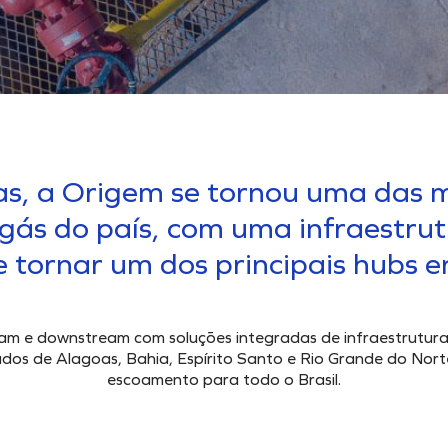
s, a Origem se tornou uma das 
gás do país, com uma infraestru
 tornar um dos principais hubs en
 e downstream com soluções integradas de infraestrutura 
os de Alagoas, Bahia, Espírito Santo e Rio Grande do Norte
escoamento para todo o Brasil.