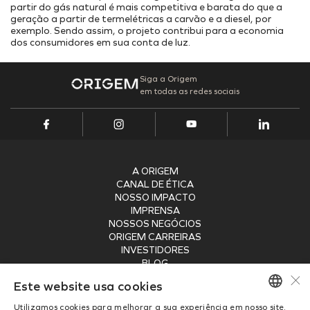
partir do gás natural é mais competitiva e barata do que a
geração a partir de termelétricas a carvão e a diesel, por
exemplo. Sendo assim, o projeto contribui para a economia
dos consumidores em sua conta de luz.
Siga a Origem
em todas as redes sociais
A ORIGEM
CANAL DE ÉTICA
NOSSO IMPACTO
IMPRENSA
NOSSOS NEGÓCIOS
ORIGEM CARREIRAS
INVESTIDORES
BLOG
×
SEGURANÇA
Este website usa cookies
RECEBA NOSSA NEWSLETTER
Utilizamos cookies para melhorar a sua experiência em nosso site.