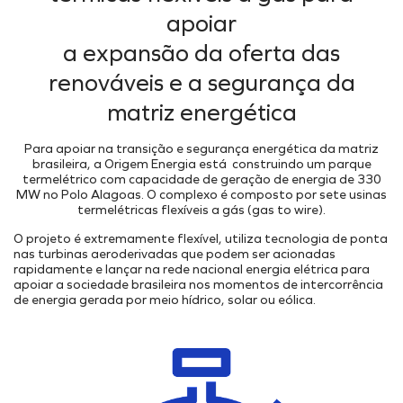
Onde Estamos
Projetos Internos
apoiar
INFRAESTRUTURA PORTUÁRIA
Projetos Incentivados
Endereços
a expansão da oferta das
TAMAC (MAC11A)
Nossos Ativos
OPMAC
renováveis e a segurança da
Portal de Fornecedores
Pesquisa, Desenvolvimento & Inovação
Transição Energética
Portal do Cliente
Cadastro
matriz energética
Segurança
Para apoiar na transição e segurança energética da matriz
brasileira, a Origem Energia está construindo um parque
termelétrico com capacidade de geração de energia de 330
MW no Polo Alagoas. O complexo é composto por sete usinas
termelétricas flexíveis a gás (gas to wire).
O projeto é extremamente flexível, utiliza tecnologia de ponta
nas turbinas aeroderivadas que podem ser acionadas
rapidamente e lançar na rede nacional energia elétrica para
apoiar a sociedade brasileira nos momentos de intercorrência
de energia gerada por meio hídrico, solar ou eólica.