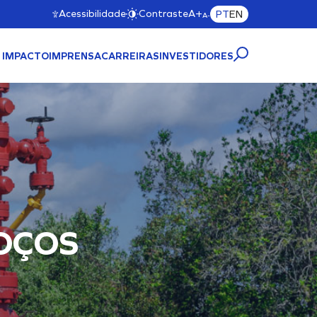
Acessibilidade
Contraste
A+
PT
EN
A-
 IMPACTO
IMPRENSA
CARREIRAS
INVESTIDORES
TRUTURA PORTUÁRIA
MAC11A)
Cliente
OÇOS