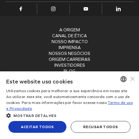
Onde Estamos
Projetos Internos
INFRAESTRUTURA PORTUÁRIA
Projetos Incentivados
Endereços
TAMAC (MAC11A)
Nossos Ativos
OPMAC
Pesquisa, Desenvolvimento & Inovação
A ORIGEM
Transição Energética
Portal do Cliente
CANAL DE ÉTICA
Segurança
NOSSO IMPACTO
IMPRENSA
NOSSOS NEGÓCIOS
ORIGEM CARREIRAS
INVESTIDORES
BLOG
×
SEGURANÇA
Este website usa cookies
RECEBA NOSSA NEWSLETTER
Utilizamos cookies para melhorar a sua experiência em nosso site.
PORTUGUESE
Ao utilizar esse site, você automaticamente concorda com o uso de
ENVIAR
cookies. Para mais informações por favor acesse nosso
Termo de uso
ENGLISH
e Privacidade
.
Copyright © 2026
MOSTRAR DETALHES
Origem Energia
Política de Privacidade
ACEITAR TODOS
RECUSAR TODOS
Powered by
MZ