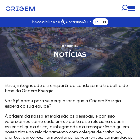
A+
PT
EN
Acessibilidade
Contraste
A-
NOSSOS
NOSSO
IMPRENSA
CARREIRAS
A ORIGEM
NEGÓCIOS
IMPRENSA
IMPACTO
VISITAR ESTA SEÇÃO
VISITAR ESTA SEÇÃO
VISITAR ESTA SEÇÃO
NOTÍCIAS
VISITAR ESTA SEÇÃO
Blog
VISITAR ESTA SEÇÃO
NOSSOS ATIVOS
Origem Carreiras
Governança
Quem Somos
Notícias
Mapa Interativo
Venha para Nosso Time
Governança
Nosso Propósito e Valores
Fale com a Origem
E&P
Transparência
Nossa História
Vídeos
Ética, integridade e transparência conduzem o trabalho do
Desenvolvimento & Produção
Nossos Compromissos
Nosso Time
time da Origem Energia.
Comercialização
Ambiental
Nossa Ética
Você já parou para se perguntar o que a Origem Energia
Soluções Energéticas Integradas
Mudanças Climáticas
Código de Ética
espera da sua equipe?
Parque de Geração de Energia
Iniciativas Ambientais
Canal de Ética
A origem da nossa energia são as pessoas, e por isso
valorizamos como cada um se porta e se relaciona aqui. É
Estocagem Subterrânea
Política Anticorrupção
Social
essencial que a ética, a integridade e a transparência guiem
Interiorização do Gás
Política de SGI
Projetos Externos
nosso time no relacionamento com colegas de trabalho,
clientes, parceiros, fornecedores, concorrentes, comunidades
Hub Energético