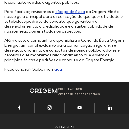
Onde Estamos
Projetos Internos
locais, autoridades e agentes públicos.
INFRAESTRUTURA PORTUÁRIA
Projetos Incentivados
Endereços
Para facilitar, revisamos o
código de ética
da Origem. Ele é o
TAMAC (MAC11A)
Nossos Ativos
nosso guia principal para a realização de qualquer atividade e
estabelece padrões de conduta que garantem o
OPMAC
Portal de Fornecedores
Pesquisa, Desenvolvimento & Inovação
desenvolvimento, a credibilidade e a sustentabilidade de
Transição Energética
nossos negócios em todos os aspectos.
Portal do Cliente
Cadastro
Segurança
Além disso, a companhia disponibiliza o Canal de Ética Origem
Energia, um canal exclusivo para comunicação segura e, se
desejada, anônima, de condutas de nossos colaboradores e
terceiros que mantemos relacionamento que violem os
princípios éticos e padrões de conduta da Origem Energia.
Ficou curioso? Saiba mais
aqui
Siga a Origem
em todas as redes sociais
A ORIGEM