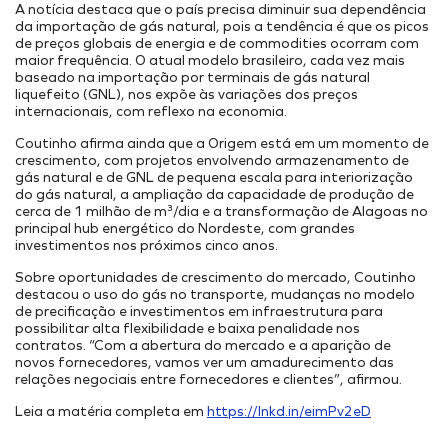
Onde Estamos
Projetos Internos
A notícia destaca que o país precisa diminuir sua dependência
INFRAESTRUTURA PORTUÁRIA
da importação de gás natural, pois a tendência é que os picos
Projetos Incentivados
Endereços
de preços globais de energia e de commodities ocorram com
TAMAC (MAC11A)
Nossos Ativos
maior frequência. O atual modelo brasileiro, cada vez mais
baseado na importação por terminais de gás natural
OPMAC
Pesquisa, Desenvolvimento & Inovação
liquefeito (GNL), nos expõe às variações dos preços
Transição Energética
Portal do Cliente
internacionais, com reflexo na economia.
Segurança
Coutinho afirma ainda que a Origem está em um momento de
crescimento, com projetos envolvendo armazenamento de
gás natural e de GNL de pequena escala para interiorização
do gás natural, a ampliação da capacidade de produção de
cerca de 1 milhão de m³/dia e a transformação de Alagoas no
principal hub energético do Nordeste, com grandes
investimentos nos próximos cinco anos.
Sobre oportunidades de crescimento do mercado, Coutinho
destacou o uso do gás no transporte, mudanças no modelo
de precificação e investimentos em infraestrutura para
possibilitar alta flexibilidade e baixa penalidade nos
contratos. “Com a abertura do mercado e a aparição de
novos fornecedores, vamos ver um amadurecimento das
relações negociais entre fornecedores e clientes”, afirmou.
Leia a matéria completa em
https://lnkd.in/eimPv2eD