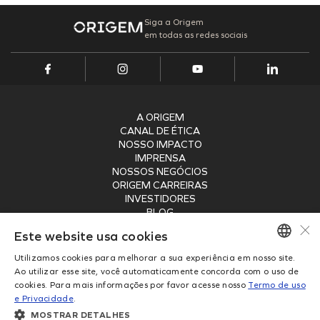
Siga a Origem
em todas as redes sociais
A ORIGEM
CANAL DE ÉTICA
NOSSO IMPACTO
IMPRENSA
NOSSOS NEGÓCIOS
ORIGEM CARREIRAS
INVESTIDORES
BLOG
×
SEGURANÇA
Este website usa cookies
RECEBA NOSSA NEWSLETTER
Utilizamos cookies para melhorar a sua experiência em nosso site.
PORTUGUESE
Ao utilizar esse site, você automaticamente concorda com o uso de
ENVIAR
cookies. Para mais informações por favor acesse nosso
Termo de uso
ENGLISH
e Privacidade
.
Copyright © 2026
MOSTRAR DETALHES
Origem Energia