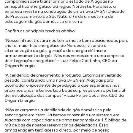
Onde Estamos
Projetos Internos
companhia sobre transformar o estado de Alagoas no
principal hub energético da região Nordeste. Para isso, a
INFRAESTRUTURA PORTUÁRIA
Projetos Incentivados
Endereços
empresa investe na construção de uma nova UPGN (Unidade
TAMAC (MAC11A)
de Processamento de Gás Natural) e de um sistema de
Nossos Ativos
estocagem do gás doméstico em terra.
OPMAC
Portal de Fornecedores
Pesquisa, Desenvolvimento & Inovação
Confira os principais trechos abaixo.
Transição Energética
Portal do Cliente
Cadastro
Segurança
“Nossa infraestrutura nos torna muito bem posicionados para
criar o maior hub energético do Nordeste, visando à
interiorização do gás, geração de energia elétrica e
armazenamento de gás. Nós nos vemos como uma empresa
de integração energética” – Luiz Felipe Coutinho, CEO da
Origem Energia.
“A tendência de crescimento é robusta. Estamos investindo
pesado, construindo uma nova UPGN em Alagoas para
acomodar o excedente de produção o que esperamos nos
próximos anos, e temos tido boas surpresas com o potencial
de revitalização dos campos” – Luiz Felipe Coutinho, CEO da
Origem Energia.
“Nós enxergamos a viabilidade do gás doméstico pela
estocagem em terra. Já temos construído um sistema em
Alagoas com capacidade de armazenar mais de 1,5 bilhão de
m3 de gás de nossos reservatórios depletados. Essa
armazenagem terá acesso direto, por meio de nossa