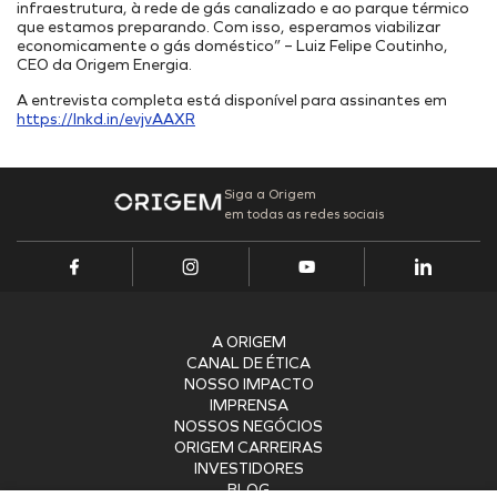
infraestrutura, à rede de gás canalizado e ao parque térmico
que estamos preparando. Com isso, esperamos viabilizar
economicamente o gás doméstico” – Luiz Felipe Coutinho,
CEO da Origem Energia.
A entrevista completa está disponível para assinantes em
https://lnkd.in/evjvAAXR
Siga a Origem
em todas as redes sociais
A ORIGEM
CANAL DE ÉTICA
NOSSO IMPACTO
IMPRENSA
NOSSOS NEGÓCIOS
ORIGEM CARREIRAS
INVESTIDORES
BLOG