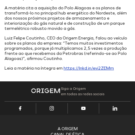
Onde Estamos
Projetos Internos
INFRAESTRUTURA PORTUÁRIA
A matéria cita a aquisição do Polo Alagoas e os planos de
Projetos Incentivados
Endereços
transformá-lo no principal hub energético do Nordeste, além
TAMAC (MAC11A)
Nossos Ativos
dos nossos próximos projetos de armazenamento e
interiorização do gás natural e de construção de um parque
OPMAC
Pesquisa, Desenvolvimento & Inovação
termelétrico robusto movido a gás.
Transição Energética
Portal do Cliente
Segurança
Luiz Felipe Coutinho, CEO da Origem Energia, falou ao veículo
sobre os planos da empresa: “Temos muitos investimentos
programados, porque já multiplicamos 2,5 vezes a produção
frente ao que recebemos da Petrobras (referindo-se ao Polo
Alagoas)”, afirmou Coutinho.
Leia a matéria na íntegra em
https://lnkd.in/evi2ZEMm
Siga a Origem
em todas as redes sociais
A ORIGEM
CANAL DE ÉTICA