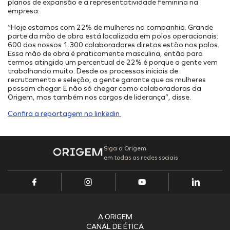
Onde Estamos
Projetos Internos
planos de expansão e a representatividade feminina na
empresa:
INFRAESTRUTURA PORTUÁRIA
Projetos Incentivados
Endereços
“Hoje estamos com 22% de mulheres na companhia. Grande
TAMAC (MAC11A)
Nossos Ativos
parte da mão de obra está localizada em polos operacionais:
OPMAC
Portal de Fornecedores
Pesquisa, Desenvolvimento & Inovação
600 dos nossos 1.300 colaboradores diretos estão nos polos.
Essa mão de obra é praticamente masculina, então para
Transição Energética
Portal do Cliente
Cadastro
termos atingido um percentual de 22% é porque a gente vem
Segurança
trabalhando muito. Desde os processos iniciais de
recrutamento e seleção, a gente garante que as mulheres
possam chegar. E não só chegar como colaboradoras da
Origem, mas também nos cargos de liderança”, disse.
Confira a reportagem no linkedin
Siga a Origem
em todas as redes sociais
A ORIGEM
CANAL DE ÉTICA