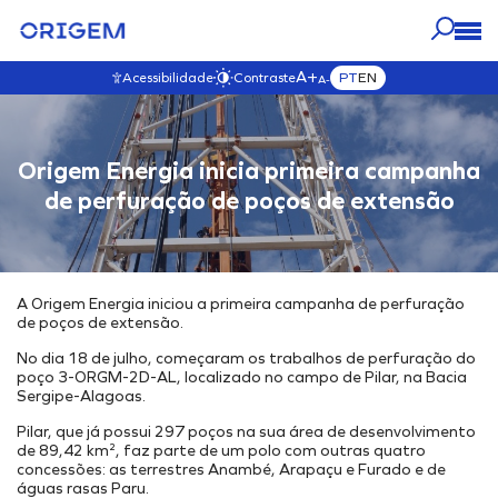
A+
PT
EN
Acessibilidade
Contraste
A-
NOSSOS
NOSSO
IMPRENSA
CARREIRAS
A ORIGEM
Origem Energia inicia primeira campanha
NEGÓCIOS
IMPACTO
VISITAR ESTA SEÇÃO
VISITAR ESTA SEÇÃO
VISITAR ESTA SEÇÃO
VISITAR ESTA SEÇÃO
de perfuração de poços de extensão
Blog
VISITAR ESTA SEÇÃO
NOSSOS ATIVOS
Origem Carreiras
Governança
Quem Somos
Notícias
Mapa Interativo
Venha para Nosso Time
Governança
Nosso Propósito e Valores
Fale com a Origem
E&P
Transparência
Nossa História
Vídeos
A Origem Energia iniciou a primeira campanha de perfuração
Desenvolvimento & Produção
Nossos Compromissos
Nosso Time
de poços de extensão.
Comercialização
Ambiental
Nossa Ética
No dia 18 de julho, começaram os trabalhos de perfuração do
Soluções Energéticas Integradas
Mudanças Climáticas
Código de Ética
poço 3-ORGM-2D-AL, localizado no campo de Pilar, na Bacia
Sergipe-Alagoas.
Parque de Geração de Energia
Iniciativas Ambientais
Canal de Ética
Pilar, que já possui 297 poços na sua área de desenvolvimento
Estocagem Subterrânea
Política Anticorrupção
Social
de 89,42 km², faz parte de um polo com outras quatro
Interiorização do Gás
Política de SGI
Projetos Externos
concessões: as terrestres Anambé, Arapaçu e Furado e de
águas rasas Paru.
Hub Energético