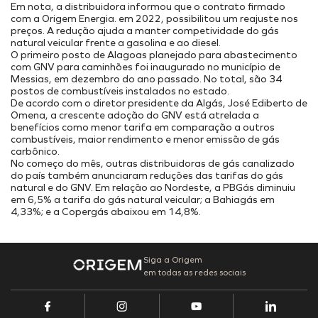
Onde Estamos
Projetos Internos
Em nota, a distribuidora informou que o contrato firmado
INFRAESTRUTURA PORTUÁRIA
com a Origem Energia. em 2022, possibilitou um reajuste nos
Projetos Incentivados
Endereços
preços. A redução ajuda a manter competividade do gás
TAMAC (MAC11A)
Nossos Ativos
natural veicular frente a gasolina e ao diesel.
O primeiro posto de Alagoas planejado para abastecimento
OPMAC
Portal de Fornecedores
Pesquisa, Desenvolvimento & Inovação
com GNV para caminhões foi inaugurado no município de
Transição Energética
Portal do Cliente
Messias, em dezembro do ano passado. No total, são 34
Cadastro
Segurança
postos de combustíveis instalados no estado.
De acordo com o diretor presidente da Algás, José Ediberto de
Omena, a crescente adoção do GNV está atrelada a
benefícios como menor tarifa em comparação a outros
combustíveis, maior rendimento e menor emissão de gás
carbônico.
No começo do mês, outras distribuidoras de gás canalizado
do país também anunciaram reduções das tarifas do gás
natural e do GNV. Em relação ao Nordeste, a PBGás diminuiu
em 6,5% a tarifa do gás natural veicular; a Bahiagás em
4,33%; e a Copergás abaixou em 14,8%.
Siga a Origem
em todas as redes sociais