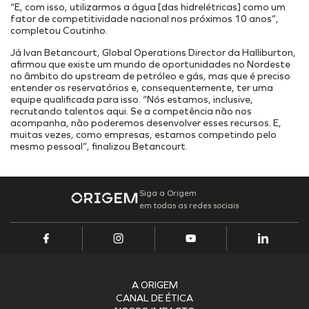
Onde Estamos
Projetos Internos
“E, com isso, utilizarmos a água [das hidrelétricas] como um
INFRAESTRUTURA PORTUÁRIA
fator de competitividade nacional nos próximos 10 anos”,
Projetos Incentivados
Endereços
completou Coutinho.
TAMAC (MAC11A)
Nossos Ativos
Já Ivan Betancourt, Global Operations Director da Halliburton,
OPMAC
Portal de Fornecedores
Pesquisa, Desenvolvimento & Inovação
afirmou que existe um mundo de oportunidades no Nordeste
Transição Energética
Portal do Cliente
no âmbito do upstream de petróleo e gás, mas que é preciso
Cadastro
Segurança
entender os reservatórios e, consequentemente, ter uma
equipe qualificada para isso. “Nós estamos, inclusive,
recrutando talentos aqui. Se a competência não nos
acompanha, não poderemos desenvolver esses recursos. E,
muitas vezes, como empresas, estamos competindo pelo
mesmo pessoal”, finalizou Betancourt.
Siga a Origem
em todas as redes sociais
A ORIGEM
CANAL DE ÉTICA