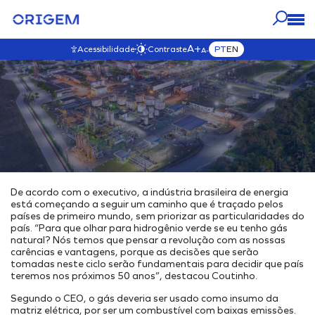
A+
PT
EN
Acessibilidade
Contraste
A-
NOSSOS
NOSSO
IMPRENSA
CARREIRAS
A ORIGEM
NEGÓCIOS
IMPACTO
VISITAR ESTA SEÇÃO
VISITAR ESTA SEÇÃO
VISITAR ESTA SEÇÃO
VISITAR ESTA SEÇÃO
Blog
VISITAR ESTA SEÇÃO
NOSSOS ATIVOS
Origem Carreiras
Governança
Quem Somos
Notícias
Mapa Interativo
Venha para Nosso Time
Governança
Nosso Propósito e Valores
Fale com a Origem
E&P
Transparência
Nossa História
Vídeos
De acordo com o executivo, a indústria brasileira de energia
Desenvolvimento & Produção
Nossos Compromissos
Nosso Time
está começando a seguir um caminho que é traçado pelos
Comercialização
Ambiental
Nossa Ética
países de primeiro mundo, sem priorizar as particularidades do
país. “Para que olhar para hidrogênio verde se eu tenho gás
Soluções Energéticas Integradas
Mudanças Climáticas
Código de Ética
natural? Nós temos que pensar a revolução com as nossas
carências e vantagens, porque as decisões que serão
Parque de Geração de Energia
Iniciativas Ambientais
Canal de Ética
tomadas neste ciclo serão fundamentais para decidir que país
Estocagem Subterrânea
Política Anticorrupção
teremos nos próximos 50 anos”, destacou Coutinho.
Social
Interiorização do Gás
Política de SGI
Projetos Externos
Segundo o CEO, o gás deveria ser usado como insumo da
matriz elétrica, por ser um combustível com baixas emissões.
Hub Energético