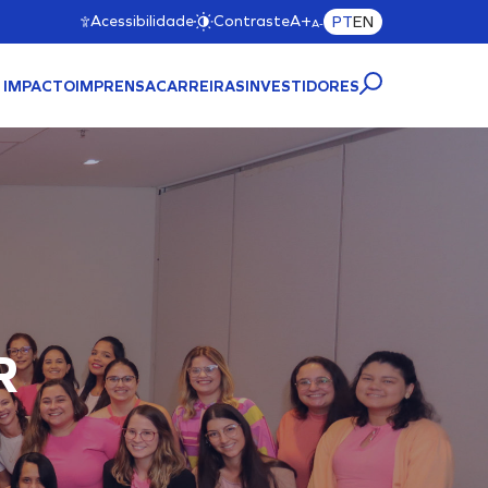
Acessibilidade
Contraste
A+
PT
EN
A-
 IMPACTO
IMPRENSA
CARREIRAS
INVESTIDORES
TRUTURA PORTUÁRIA
MAC11A)
Cliente
R