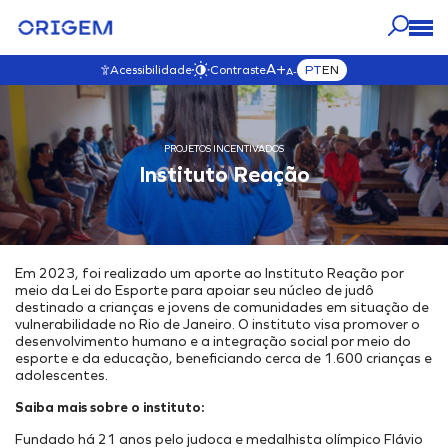
A+
PT
EN
Acessibilidade
Contraste
A-
NOSSOS
NOSSO
IMPRENSA
CARREIRAS
A ORIGEM
NEGÓCIOS
PROJETOS INCENTIVADOS
IMPACTO
VISITAR ESTA SEÇÃO
VISITAR ESTA SEÇÃO
VISITAR ESTA SEÇÃO
Instituto Reação
VISITAR ESTA SEÇÃO
Blog
VISITAR ESTA SEÇÃO
NOSSOS ATIVOS
Origem Carreiras
Governança
Quem Somos
Notícias
Mapa Interativo
Venha para Nosso Time
Governança
Nosso Propósito e Valores
Fale com a Origem
E&P
Transparência
Nossa História
Vídeos
Em 2023, foi realizado um aporte ao Instituto Reação por
Desenvolvimento & Produção
Nossos Compromissos
Nosso Time
meio da Lei do Esporte para apoiar seu núcleo de judô
Comercialização
Ambiental
Nossa Ética
destinado a crianças e jovens de comunidades em situação de
vulnerabilidade no Rio de Janeiro. O instituto visa promover o
Soluções Energéticas Integradas
Mudanças Climáticas
Código de Ética
desenvolvimento humano e a integração social por meio do
esporte e da educação, beneficiando cerca de 1.600 crianças e
Parque de Geração de Energia
Iniciativas Ambientais
Canal de Ética
adolescentes.
Estocagem Subterrânea
Política Anticorrupção
Social
Saiba mais sobre o instituto:
Interiorização do Gás
Política de SGI
Projetos Externos
Fundado há 21 anos pelo judoca e medalhista olímpico Flávio
Hub Energético