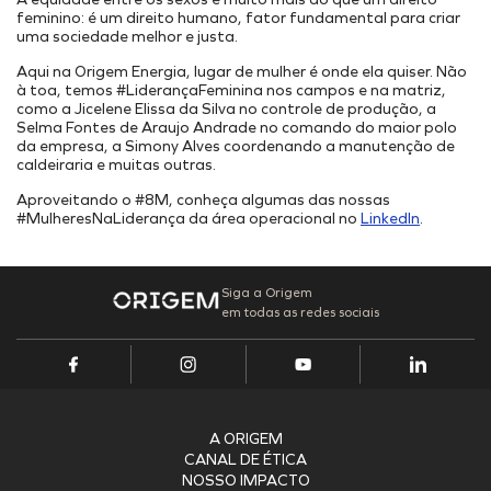
Onde Estamos
Projetos Internos
feminino: é um direito humano, fator fundamental para criar
INFRAESTRUTURA PORTUÁRIA
Projetos Incentivados
Endereços
uma sociedade melhor e justa.
TAMAC (MAC11A)
Nossos Ativos
Aqui na Origem Energia, lugar de mulher é onde ela quiser. Não
OPMAC
à toa, temos #LiderançaFeminina nos campos e na matriz,
Portal de Fornecedores
Pesquisa, Desenvolvimento & Inovação
como a Jicelene Elissa da Silva no controle de produção, a
Transição Energética
Portal do Cliente
Cadastro
Selma Fontes de Araujo Andrade no comando do maior polo
Segurança
da empresa, a Simony Alves coordenando a manutenção de
caldeiraria e muitas outras.
Aproveitando o #8M, conheça algumas das nossas
#MulheresNaLiderança da área operacional no
LinkedIn
.
Siga a Origem
em todas as redes sociais
A ORIGEM
CANAL DE ÉTICA
NOSSO IMPACTO