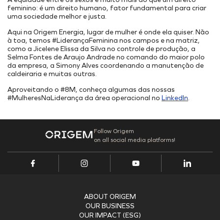
Internal Projects
Addresses
feminino: é um direito humano, fator fundamental para criar
PORT INFRASTRUCTURE
Our Assets
uma sociedade melhor e justa.
TAMAC (MAC11A)
Research, Development & Innovation
Suppliers Portal
Aqui na Origem Energia, lugar de mulher é onde ela quiser. Não
Energy Transition
à toa, temos #LiderançaFeminina nos campos e na matriz,
OPMAC
Register
Safety
como a Jicelene Elissa da Silva no controle de produção, a
Selma Fontes de Araujo Andrade no comando do maior polo
Customer Portal
da empresa, a Simony Alves coordenando a manutenção de
caldeiraria e muitas outras.
Aproveitando o #8M, conheça algumas das nossas
#MulheresNaLiderança da área operacional no
LinkedIn
.
Follow Origem
on all social media platforms!
ABOUT ORIGEM
OUR BUSINESS
OUR IMPACT (ESG)