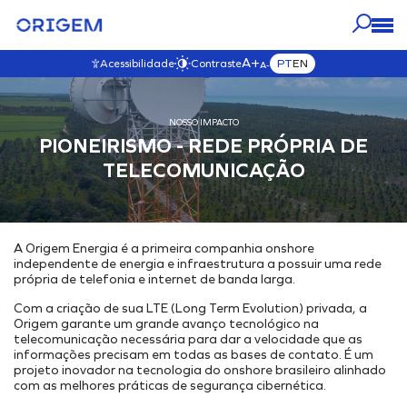
A+
PT
EN
Acessibilidade
Contraste
A-
NOSSOS
NOSSO
IMPRENSA
NOSSO IMPACTO
CARREIRAS
A ORIGEM
NEGÓCIOS
IMPACTO
PIONEIRISMO - REDE PRÓPRIA DE
VISITAR ESTA SEÇÃO
VISITAR ESTA SEÇÃO
VISITAR ESTA SEÇÃO
VISITAR ESTA SEÇÃO
Blog
VISITAR ESTA SEÇÃO
TELECOMUNICAÇÃO
NOSSOS ATIVOS
Origem Carreiras
Governança
Quem Somos
Notícias
Mapa Interativo
Venha para Nosso Time
Governança
Nosso Propósito e Valores
Fale com a Origem
E&P
Transparência
Nossa História
Vídeos
A Origem Energia é a primeira companhia onshore
Desenvolvimento & Produção
Nossos Compromissos
Nosso Time
independente de energia e infraestrutura a possuir uma rede
Comercialização
Ambiental
Nossa Ética
própria de telefonia e internet de banda larga.
Soluções Energéticas Integradas
Mudanças Climáticas
Código de Ética
Com a criação de sua LTE (Long Term Evolution) privada, a
Origem garante um grande avanço tecnológico na
Parque de Geração de Energia
Iniciativas Ambientais
Canal de Ética
telecomunicação necessária para dar a velocidade que as
Estocagem Subterrânea
Política Anticorrupção
informações precisam em todas as bases de contato. É um
Social
projeto inovador na tecnologia do onshore brasileiro alinhado
Interiorização do Gás
Política de SGI
Projetos Externos
com as melhores práticas de segurança cibernética.
Hub Energético