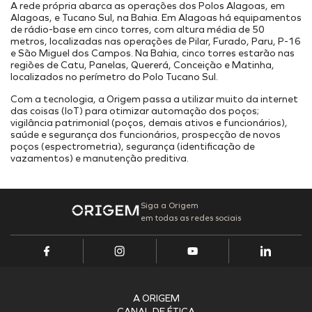
Onde Estamos
Projetos Internos
A rede própria abarca as operações dos Polos Alagoas, em
Alagoas, e Tucano Sul, na Bahia. Em Alagoas há equipamentos
INFRAESTRUTURA PORTUÁRIA
Projetos Incentivados
Endereços
de rádio-base em cinco torres, com altura média de 50
TAMAC (MAC11A)
Nossos Ativos
metros, localizadas nas operações de Pilar, Furado, Paru, P-16
e São Miguel dos Campos. Na Bahia, cinco torres estarão nas
OPMAC
Pesquisa, Desenvolvimento & Inovação
regiões de Catu, Panelas, Quererá, Conceição e Matinha,
Transição Energética
Portal do Cliente
localizados no perímetro do Polo Tucano Sul.
Segurança
Com a tecnologia, a Origem passa a utilizar muito da internet
das coisas (IoT) para otimizar automação dos poços;
vigilância patrimonial (poços, demais ativos e funcionários),
saúde e segurança dos funcionários, prospecção de novos
poços (espectrometria), segurança (identificação de
vazamentos) e manutenção preditiva.
Siga a Origem
em todas as redes sociais
A ORIGEM
CANAL DE ÉTICA