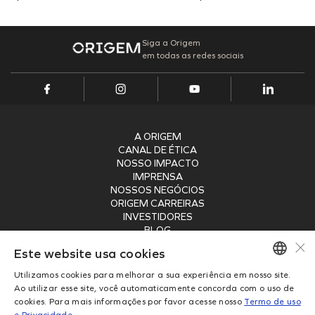
Onde Estamos
Projetos Internos
INFRAESTRUTURA PORTUÁRIA
Projetos Incentivados
Endereços
TAMAC (MAC11A)
Nossos Ativos
Siga a Origem
em todas as redes sociais
OPMAC
Portal de Fornecedores
Pesquisa, Desenvolvimento & Inovação
Transição Energética
Portal do Cliente
Cadastro
Segurança
A ORIGEM
CANAL DE ÉTICA
NOSSO IMPACTO
IMPRENSA
NOSSOS NEGÓCIOS
ORIGEM CARREIRAS
INVESTIDORES
BLOG
×
SEGURANÇA
Este website usa cookies
RECEBA NOSSA NEWSLETTER
Utilizamos cookies para melhorar a sua experiência em nosso site.
PORTUGUESE
Ao utilizar esse site, você automaticamente concorda com o uso de
ENVIAR
cookies. Para mais informações por favor acesse nosso
Termo de uso
ENGLISH