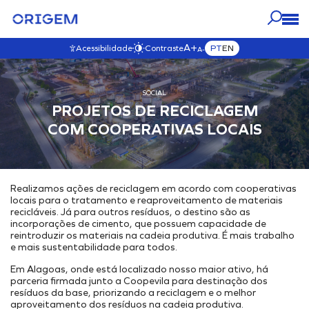
A+
PT
EN
Acessibilidade
Contraste
A-
NOSSOS
NOSSO
IMPRENSA
SOCIAL
CARREIRAS
A ORIGEM
NEGÓCIOS
IMPACTO
PROJETOS DE RECICLAGEM
VISITAR ESTA SEÇÃO
VISITAR ESTA SEÇÃO
VISITAR ESTA SEÇÃO
VISITAR ESTA SEÇÃO
Blog
VISITAR ESTA SEÇÃO
COM COOPERATIVAS LOCAIS
NOSSOS ATIVOS
Origem Carreiras
Governança
Quem Somos
Notícias
Mapa Interativo
Venha para Nosso Time
Governança
Nosso Propósito e Valores
Fale com a Origem
E&P
Transparência
Nossa História
Vídeos
Realizamos ações de reciclagem em acordo com cooperativas
Desenvolvimento & Produção
Nossos Compromissos
Nosso Time
locais para o tratamento e reaproveitamento de materiais
Comercialização
Ambiental
Nossa Ética
recicláveis. Já para outros resíduos, o destino são as
incorporações de cimento, que possuem capacidade de
Soluções Energéticas Integradas
Mudanças Climáticas
Código de Ética
reintroduzir os materiais na cadeia produtiva. É mais trabalho
e mais sustentabilidade para todos.
Parque de Geração de Energia
Iniciativas Ambientais
Canal de Ética
Estocagem Subterrânea
Política Anticorrupção
Em Alagoas, onde está localizado nosso maior ativo, há
Social
parceria firmada junto a Coopevila para destinação dos
Interiorização do Gás
Política de SGI
Projetos Externos
resíduos da base, priorizando a reciclagem e o melhor
aproveitamento dos resíduos na cadeia produtiva.
Hub Energético